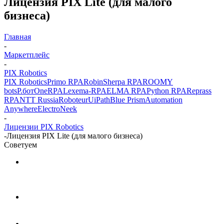
Лицензия PIX Lite (для малого
бизнеса)
Главная
-
Маркетплейс
-
PIX Robotics
PIX Robotics
Primo RPA
Robin
Sherpa RPA
ROOMY
bots
Р.бот
OneRPA
Lexema-RPA
ELMA RPA
Python RPA
Reprass
RPA
NTT Russia
Roboteur
UiPath
Blue Prism
Automation
Anywhere
ElectroNeek
-
Лицензии PIX Robotics
-
Лицензия PIX Lite (для малого бизнеса)
Советуем