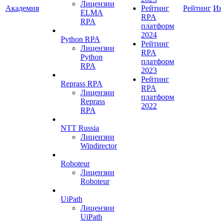
Лицензии
Академия
Рейтинг
Рейтинг
И
ELMA
RPA
RPA
платформ
2024
Python RPA
Рейтинг
Лицензии
RPA
Python
платформ
RPA
2023
Рейтинг
Reprass RPA
RPA
Лицензии
платформ
Reprass
2022
RPA
NTT Russia
Лицензии
Windirector
Roboteur
Лицензии
Roboteur
UiPath
Лицензии
UiPath