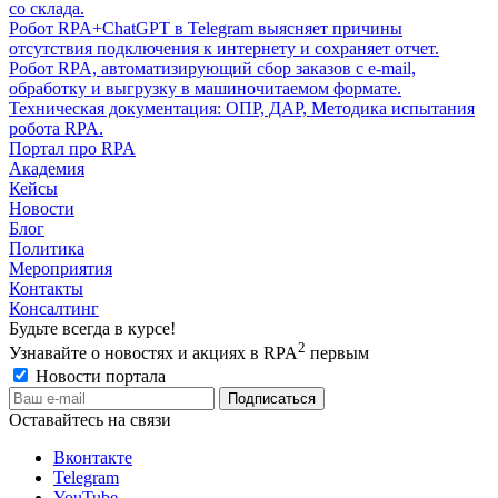
со склада.
Робот RPA+ChatGPT в Telegram выясняет причины
отсутствия подключения к интернету и сохраняет отчет.
Робот RPA, автоматизирующий сбор заказов с e-mail,
обработку и выгрузку в машиночитаемом формате.
Техническая документация: ОПР, ДАР, Методика испытания
робота RPA.
Портал про RPA
Академия
Кейсы
Новости
Блог
Политика
Мероприятия
Контакты
Консалтинг
Будьте всегда в курсе!
2
Узнавайте о новостях и акциях в RPA
первым
Новости портала
Оставайтесь на связи
Вконтакте
Telegram
YouTube