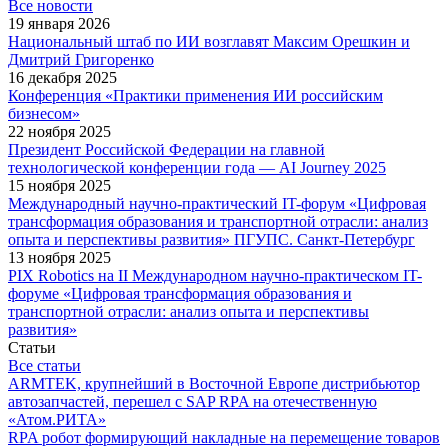
Все новости
19 января 2026
Национальный штаб по ИИ возглавят Максим Орешкин и
Дмитрий Григоренко
16 декабря 2025
Конференция «Практики применения ИИ российским
бизнесом»
22 ноября 2025
Президент Российской Федерации на главной
технологической конференции года — AI Journey 2025
15 ноября 2025
Международный научно-практический IT-форум «Цифровая
трансформация образования и транспортной отрасли: анализ
опыта и перспективы развития» ПГУПС. Санкт-Петербург
13 ноября 2025
PIX Robotics на II Международном научно-практическом IT-
форуме «Цифровая трансформация образования и
транспортной отрасли: анализ опыта и перспективы
развития»
Статьи
Все статьи
ARMTEK, крупнейший в Восточной Европе дистрибьютор
автозапчастей, перешел с SAP RPA на отечественную
«Атом.РИТА»
RPA робот формирующий накладные на перемещение товаров