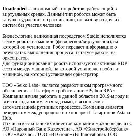
Unattended
– автономный тип роботов, работающий в
виртуальных средах. Данный тип роботов может быть
запущен удаленно, по расписанию, по вызову из других
систем без участия человека.
Бизнес-логика написанная посредством Studio исполняется
самим робота на машине (физической/виртуальной), на
которой он установлен. Робот передает информацию о
результатах выполнения процесса и статусе работы на
оркестратор.
Для функционирования робота используется активная RDP
сессия между машиной, на которой установлен робот и
машиной, на которой установлен оркестратор.
ТОО «Seiko Labs» является разработчиком программного
обеспечения – Платформа роботизации «Python RPA».
Компания начала работать в данной области в 2019-м году и
все эти годы занимается задачами, связанными с
автоматизацией рутинных процессов. Компания является
резидентом международного технопарка IT-стартапов Astana
Hub.
Из числа казахстанских клиентов компании можно выделить:
АО «Народный Банк Казахстана», АО «Жилстройсбербанк»,
ТОО «Kazzinc», ТОО «BI Group» (BI Innovations), ТОО