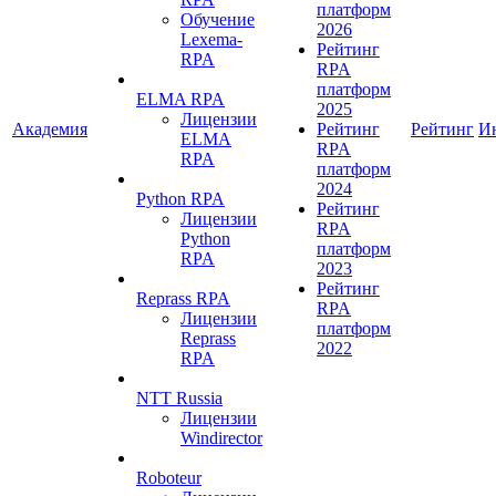
платформ
Обучение
2026
Lexema-
Рейтинг
RPA
RPA
платформ
ELMA RPA
2025
Лицензии
Академия
Рейтинг
Рейтинг
И
ELMA
RPA
RPA
платформ
2024
Python RPA
Рейтинг
Лицензии
RPA
Python
платформ
RPA
2023
Рейтинг
Reprass RPA
RPA
Лицензии
платформ
Reprass
2022
RPA
NTT Russia
Лицензии
Windirector
Roboteur