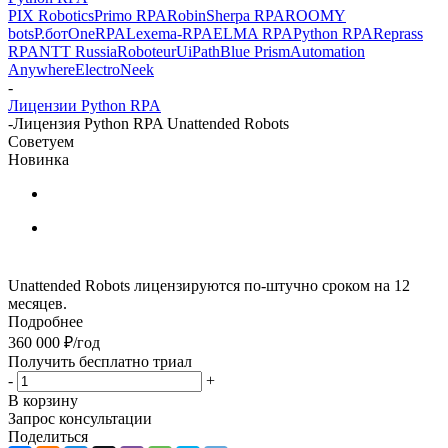
PIX Robotics
Primo RPA
Robin
Sherpa RPA
ROOMY
bots
Р.бот
OneRPA
Lexema-RPA
ELMA RPA
Python RPA
Reprass
RPA
NTT Russia
Roboteur
UiPath
Blue Prism
Automation
Anywhere
ElectroNeek
-
Лицензии Python RPA
-
Лицензия Python RPA Unattended Robots
Советуем
Новинка
Unattended Robots лицензируются по-штучно сроком на 12
месяцев.
Подробнее
360 000
₽
/год
Получить бесплатно триал
-
+
В корзину
Запрос консультации
Поделиться