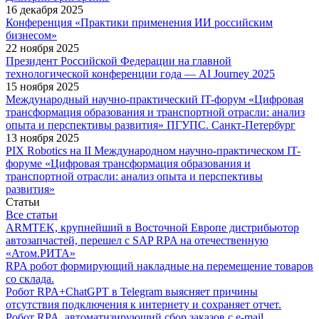
16 декабря 2025
Конференция «Практики применения ИИ российским
бизнесом»
22 ноября 2025
Президент Российской Федерации на главной
технологической конференции года — AI Journey 2025
15 ноября 2025
Международный научно-практический IT-форум «Цифровая
трансформация образования и транспортной отрасли: анализ
опыта и перспективы развития» ПГУПС. Санкт-Петербург
13 ноября 2025
PIX Robotics на II Международном научно-практическом IT-
форуме «Цифровая трансформация образования и
транспортной отрасли: анализ опыта и перспективы
развития»
Статьи
Все статьи
ARMTEK, крупнейший в Восточной Европе дистрибьютор
автозапчастей, перешел с SAP RPA на отечественную
«Атом.РИТА»
RPA робот формирующий накладные на перемещение товаров
со склада.
Робот RPA+ChatGPT в Telegram выясняет причины
отсутствия подключения к интернету и сохраняет отчет.
Робот RPA, автоматизирующий сбор заказов с e-mail,