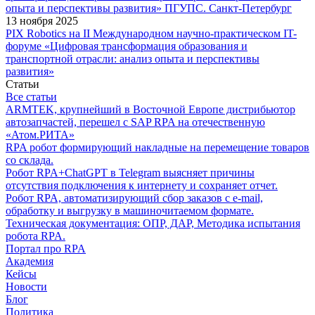
опыта и перспективы развития» ПГУПС. Санкт-Петербург
13 ноября 2025
PIX Robotics на II Международном научно-практическом IT-
форуме «Цифровая трансформация образования и
транспортной отрасли: анализ опыта и перспективы
развития»
Статьи
Все статьи
ARMTEK, крупнейший в Восточной Европе дистрибьютор
автозапчастей, перешел с SAP RPA на отечественную
«Атом.РИТА»
RPA робот формирующий накладные на перемещение товаров
со склада.
Робот RPA+ChatGPT в Telegram выясняет причины
отсутствия подключения к интернету и сохраняет отчет.
Робот RPA, автоматизирующий сбор заказов с e-mail,
обработку и выгрузку в машиночитаемом формате.
Техническая документация: ОПР, ДАР, Методика испытания
робота RPA.
Портал про RPA
Академия
Кейсы
Новости
Блог
Политика