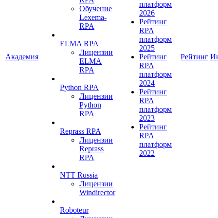
платформ
Обучение
2026
Lexema-
Рейтинг
RPA
RPA
платформ
ELMA RPA
2025
Лицензии
Академия
Рейтинг
Рейтинг
И
ELMA
RPA
RPA
платформ
2024
Python RPA
Рейтинг
Лицензии
RPA
Python
платформ
RPA
2023
Рейтинг
Reprass RPA
RPA
Лицензии
платформ
Reprass
2022
RPA
NTT Russia
Лицензии
Windirector
Roboteur