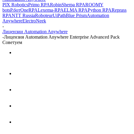
PIX Robotics
Primo RPA
Robin
Sherpa RPA
ROOMY
bots
Р.бот
OneRPA
Lexema-RPA
ELMA RPA
Python RPA
Reprass
RPA
NTT Russia
Roboteur
UiPath
Blue Prism
Automation
Anywhere
ElectroNeek
-
Лицензии Automation Anywhere
-
Лицензия Automation Anywhere Enterprise Advanced Pack
Советуем