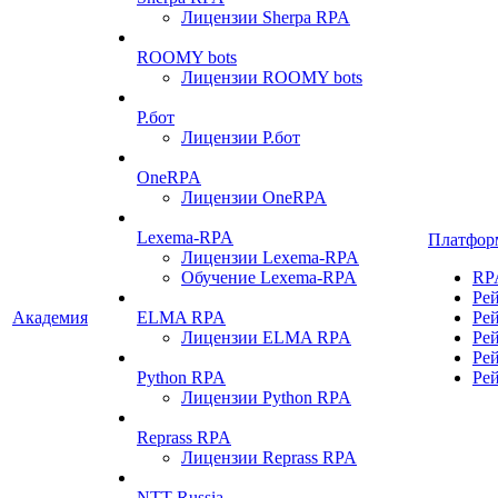
Лицензии Sherpa RPA
ROOMY bots
Лицензии ROOMY bots
Р.бот
Лицензии Р.бот
OneRPA
Лицензии OneRPA
Lexema-RPA
Платфор
Лицензии Lexema-RPA
Обучение Lexema-RPA
RP
Ре
Академия
ELMA RPA
Ре
Лицензии ELMA RPA
Ре
Ре
Python RPA
Ре
Лицензии Python RPA
Reprass RPA
Лицензии Reprass RPA
NTT Russia