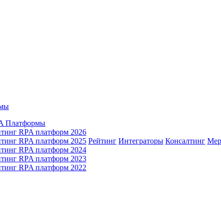
мы
A Платформы
йтинг RPA платформ 2026
йтинг RPA платформ 2025
Рейтинг
Интеграторы
Консалтинг
Mер
йтинг RPA платформ 2024
йтинг RPA платформ 2023
йтинг RPA платформ 2022