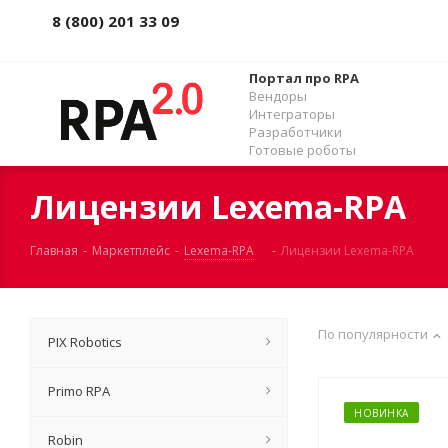
8 (800) 201 33 09
Портал про RPA
Вендоры
Интеграторы
Разработчики
Готовые роботы
Лицензии Lexema-RPA
Главная
-
Маркетплейс
-
Lexema-RPA
-
Лицензии Lexema-RPA
По популярности
PIX Robotics
Primo RPA
НОВИНКА
Robin