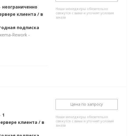
-
неограниченно
Наши менеджеры обязательно
свяжутся с вами и уточнят условия
ервере клиента / в
заказа
егодная подписка
exema-Rework -
Цена по запросу
-
1
Наши менеджеры обязательно
свяжутся с вами и уточнят условия
сервере клиента / в
заказа
годная подписка