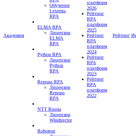
платформ
Обучение
2026
Lexema-
Рейтинг
RPA
RPA
платформ
ELMA RPA
2025
Лицензии
Академия
Рейтинг
Рейтинг
И
ELMA
RPA
RPA
платформ
2024
Python RPA
Рейтинг
Лицензии
RPA
Python
платформ
RPA
2023
Рейтинг
Reprass RPA
RPA
Лицензии
платформ
Reprass
2022
RPA
NTT Russia
Лицензии
Windirector
Roboteur