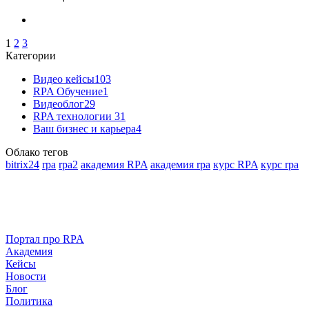
1
2
3
Категории
Видео кейсы
103
RPA Обучение
1
Видеоблог
29
RPA технологии
31
Ваш бизнес и карьера
4
Облако тегов
bitrix24
rpa
rpa2
академия RPA
академия rpa
курс RPA
курс rpa
Портал про RPA
Академия
Кейсы
Новости
Блог
Политика