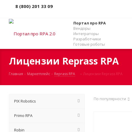
8 (800) 201 33 09
Портал про RPA
Вендоры
Интеграторы
Разработчики
Готовые роботы
Лицензии Reprass RPA
Главная
-
Маркетплейс
-
Reprass RPA
-
Лицензии Reprass RPA
По популярности
PIX Robotics
Primo RPA
Robin