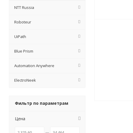
NTT Russia
Roboteur
UiPath
Blue Prism
Automation Anywhere
ElectroNeek
Фильтр по параметрам
Цена