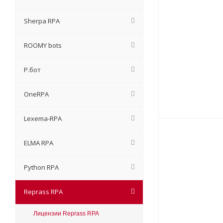
Sherpa RPA
ROOMY bots
Р.бот
OneRPA
Lexema-RPA
ELMA RPA
Python RPA
Reprass RPA
Лицензии Reprass RPA