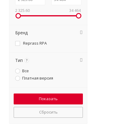
2 325.60
34 464
Бренд
Reprass RPA
Тип
?
Все
Платная версия
Сбросить