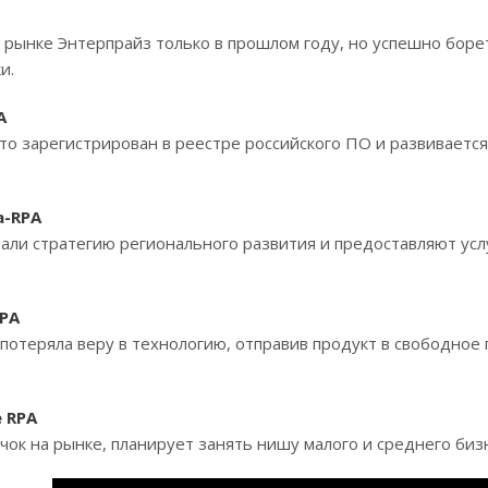
а рынке Энтерпрайз только в прошлом году, но успешно боре
и.
A
о зарегистрирован в реестре российского ПО и развивается 
a-RPA
али стратегию регионального развития и предоставляют ус
RPA
потеряла веру в технологию, отправив продукт в свободное
e RPA
ичок на рынке, планирует занять нишу малого и среднего биз