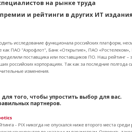
специалистов на рынке труда
премии и рейтинги в других ИТ издани
одить исследование функционала российских платформ, нес
е как ПАО "Аэрофлот", Банк «Открытие», ПАО «Ростелеком»,
пределили поставщика или поставщиков ПО. Наш рейтинг – 
ших российских корпорациях. Так как за последние полгода с
ачительные изменения.
для того, чтобы упростить выбор для вас.
равильных партнеров.
botics
тинга - PIX никогда не опускался ниже второго места среди
ежая конкурентов по указанным параметрам. Оспорить такое