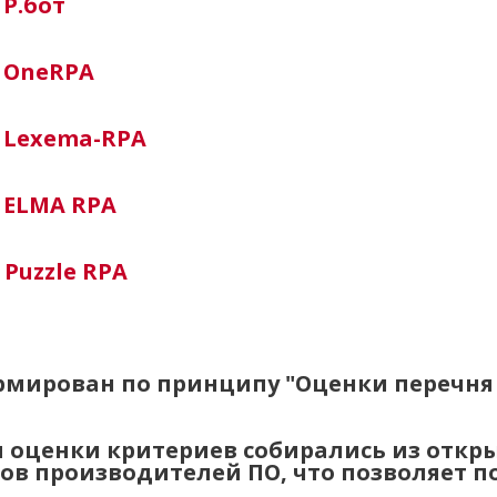
-
Р.бот
-
OneRPA
-
Lexema-RPA
-
ELMA RPA
-
Puzzle RPA
рмирован по принципу "Оценки перечня 
 оценки критериев собирались из откры
ов производителей ПО, что позволяет п