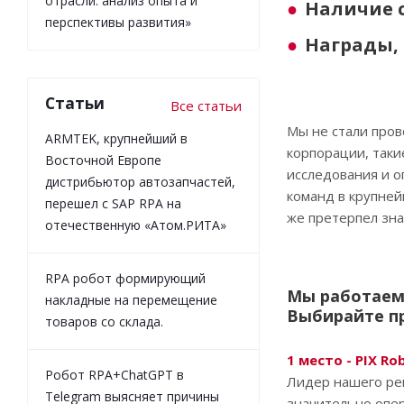
отрасли: анализ опыта и
Наличие 
перспективы развития»
Награды, 
Статьи
Все статьи
Мы не стали пров
ARMTEK, крупнейший в
корпорации, таки
Восточной Европе
исследования и о
дистрибьютор автозапчастей,
команд в крупней
перешел с SAP RPA на
же претерпел зн
отечественную «Атом.РИТА»
RPA робот формирующий
Мы работаем 
накладные на перемещение
Выбирайте п
товаров со склада.
1 место - PIX Ro
Робот RPA+ChatGPT в
Лидер нашего рей
Telegram выясняет причины
значительно опер