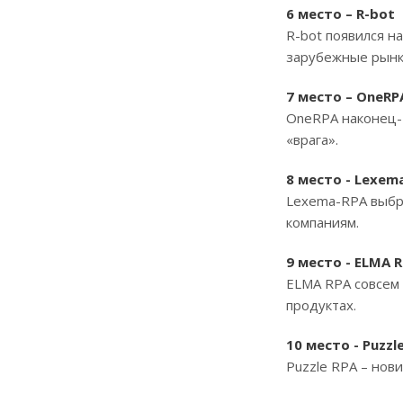
6 место – R-bot
R-bot появился н
зарубежные рынк
7 место – OneRP
OneRPA наконец-т
«врага».
8 место - Lexem
Lexema-RPA выбр
компаниям.
9 место - ELMA 
ELMA RPA совсем 
продуктах.
10 место - Puzzl
Puzzle RPA – нов