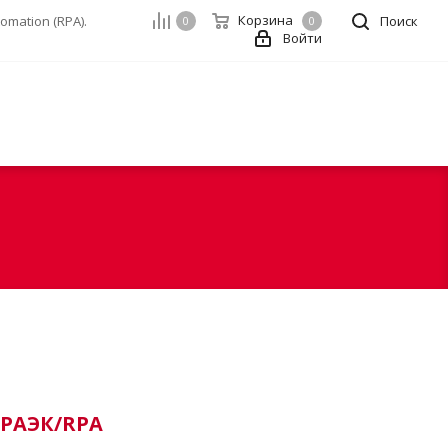
Корзина
mation (RPA).
Поиск
0
0
Войти
 РАЭК/RPA