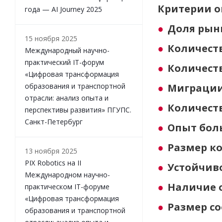
Критерии о
года — AI Journey 2025
Доля рынк
15 ноября 2025
Количест
Международный научно-
практический IT-форум
Количест
«Цифровая трансформация
образования и транспортной
Миграции
отрасли: анализ опыта и
Количест
перспективы развития» ПГУПС.
Санкт-Петербург
Опыт бол
Размер к
13 ноября 2025
PIX Robotics на II
Устойчив
Международном научно-
Наличие 
практическом IT-форуме
«Цифровая трансформация
Размер с
образования и транспортной