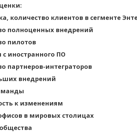
ценки:
а, количество клиентов в сегменте Энт
во полноценных внедрений
во пилотов
 с иностранного ПО
во партнеров-интеграторов
ьших внедрений
оманды
ость к изменениям
офисов в мировых столицах
ообщества