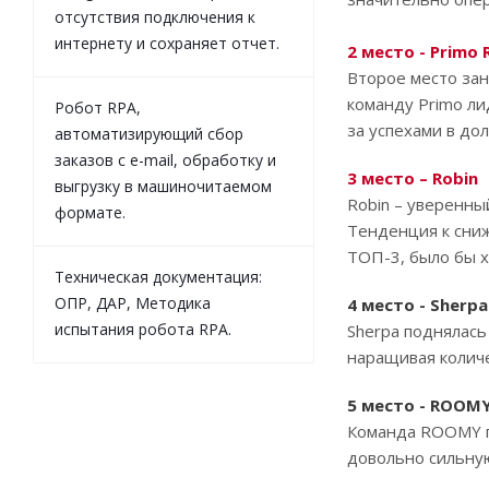
отсутствия подключения к
интернету и сохраняет отчет.
2 место - Primo 
Второе место зан
команду Primo ли
Робот RPA,
за успехами в дол
автоматизирующий сбор
заказов с e-mail, обработку и
3 место – Robin
выгрузку в машиночитаемом
Robin – уверенны
формате.
Тенденция к сниж
ТОП-3, было бы 
Техническая документация:
ОПР, ДАР, Методика
4 место - Sherpa
испытания робота RPA.
Sherpa поднялась
наращивая колич
5 место - ROOMY
Команда ROOMY по
довольно сильну