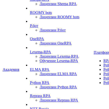
Лицензии Sherpa RPA
ROOMY bots
Лицензии ROOMY bots
Р.бот
Лицензии Р.бот
OneRPA
Лицензии OneRPA
Lexema-RPA
Платфор
Лицензии Lexema-RPA
Обучение Lexema-RPA
RP
Ре
Академия
ELMA RPA
Ре
Лицензии ELMA RPA
Ре
Ре
Python RPA
Ре
Лицензии Python RPA
Reprass RPA
Лицензии Reprass RPA
NTT Russia