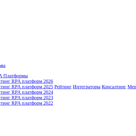
мы
A Платформы
йтинг RPA платформ 2026
йтинг RPA платформ 2025
Рейтинг
Интеграторы
Консалтинг
Mер
йтинг RPA платформ 2024
йтинг RPA платформ 2023
йтинг RPA платформ 2022