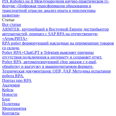
PIX Robotics на II Международном научно-практическом IT-
форуме «Цифровая трансформация образования и
транспортной отрасли: анализ опыта и перспективы
развития»
Статьи
Все статьи
ARMTEK, крупнейший в Восточной Европе дистрибьютор
автозапчастей, перешел с SAP RPA на отечественную
«Атом.РИТА»
RPA робот формирующий накладные на перемещение товаров
со склада.
Робот RPA+ChatGPT в Telegram выясняет причины
отсутствия подключения к интернету и сохраняет отчет.
Робот RPA, автоматизирующий сбор заказов с e-mail,
обработку и выгрузку в машиночитаемом формате.
Техническая документация: ОПР, ДАР, Методика испытания
робота RPA.
Портал про RPA
Академия
Кейсы
Новости
Блог
Политика
Мероприятия
Контакты