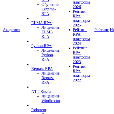
платформ
Обучение
2026
Lexema-
Рейтинг
RPA
RPA
платформ
ELMA RPA
2025
Лицензии
Академия
Рейтинг
Рейтинг
И
ELMA
RPA
RPA
платформ
2024
Python RPA
Рейтинг
Лицензии
RPA
Python
платформ
RPA
2023
Рейтинг
Reprass RPA
RPA
Лицензии
платформ
Reprass
2022
RPA
NTT Russia
Лицензии
Windirector
Roboteur