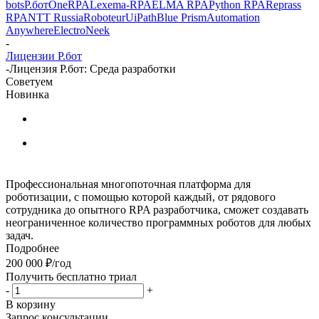
bots
Р.бот
OneRPA
Lexema-RPA
ELMA RPA
Python RPA
Reprass
RPA
NTT Russia
Roboteur
UiPath
Blue Prism
Automation
Anywhere
ElectroNeek
-
Лицензии Р.бот
-
Лицензия Р.бот: Среда разработки
Советуем
Новинка
Профессиональная многопоточная платформа для
роботизации, с помощью которой каждый, от рядового
сотрудника до опытного RPA разработчика, сможет создавать
неограниченное количество программных роботов для любых
задач.
Подробнее
200 000
₽
/год
Получить бесплатно триал
-
+
В корзину
Запрос консультации