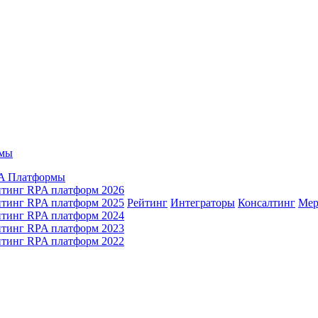
мы
A Платформы
йтинг RPA платформ 2026
йтинг RPA платформ 2025
Рейтинг
Интеграторы
Консалтинг
Mер
йтинг RPA платформ 2024
йтинг RPA платформ 2023
йтинг RPA платформ 2022