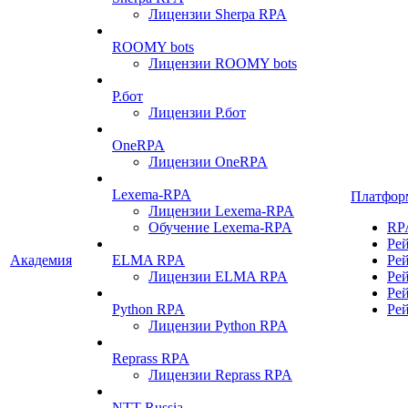
Лицензии Sherpa RPA
ROOMY bots
Лицензии ROOMY bots
Р.бот
Лицензии Р.бот
OneRPA
Лицензии OneRPA
Lexema-RPA
Платфор
Лицензии Lexema-RPA
Обучение Lexema-RPA
RP
Ре
Академия
ELMA RPA
Ре
Лицензии ELMA RPA
Ре
Ре
Python RPA
Ре
Лицензии Python RPA
Reprass RPA
Лицензии Reprass RPA
NTT Russia