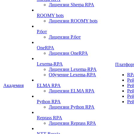
Лицензии Sherpa RPA
ROOMY bots
Лицензии ROOMY bots
Р.бот
Лицензии Р.бот
OneRPA
Лицензии OneRPA
Lexema-RPA
Платфор
Лицензии Lexema-RPA
Обучение Lexema-RPA
RP
Ре
Академия
ELMA RPA
Ре
Лицензии ELMA RPA
Ре
Ре
Python RPA
Ре
Лицензии Python RPA
Reprass RPA
Лицензии Reprass RPA
NTT Russia