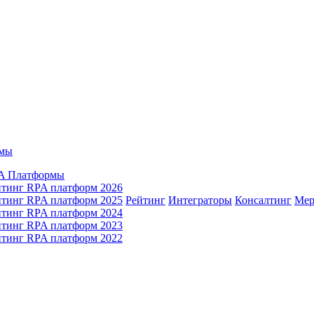
мы
A Платформы
йтинг RPA платформ 2026
йтинг RPA платформ 2025
Рейтинг
Интеграторы
Консалтинг
Mер
йтинг RPA платформ 2024
йтинг RPA платформ 2023
йтинг RPA платформ 2022