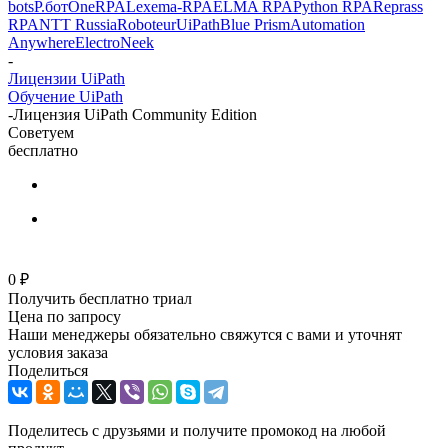
bots
Р.бот
OneRPA
Lexema-RPA
ELMA RPA
Python RPA
Reprass
RPA
NTT Russia
Roboteur
UiPath
Blue Prism
Automation
Anywhere
ElectroNeek
-
Лицензии UiPath
Обучение UiPath
-
Лицензия UiPath Community Edition
Советуем
бесплатно
0 ₽
Получить бесплатно триал
Цена по запросу
Наши менеджеры обязательно свяжутся с вами и уточнят
условия заказа
Поделиться
Поделитесь с друзьями и получите промокод на любой