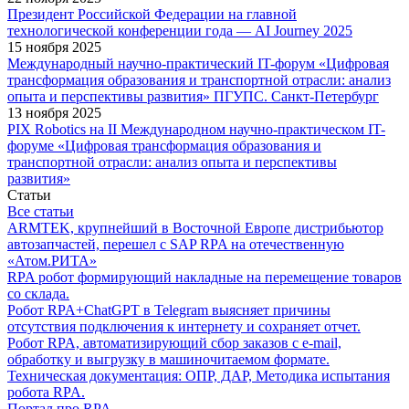
Президент Российской Федерации на главной
технологической конференции года — AI Journey 2025
15 ноября 2025
Международный научно-практический IT-форум «Цифровая
трансформация образования и транспортной отрасли: анализ
опыта и перспективы развития» ПГУПС. Санкт-Петербург
13 ноября 2025
PIX Robotics на II Международном научно-практическом IT-
форуме «Цифровая трансформация образования и
транспортной отрасли: анализ опыта и перспективы
развития»
Статьи
Все статьи
ARMTEK, крупнейший в Восточной Европе дистрибьютор
автозапчастей, перешел с SAP RPA на отечественную
«Атом.РИТА»
RPA робот формирующий накладные на перемещение товаров
со склада.
Робот RPA+ChatGPT в Telegram выясняет причины
отсутствия подключения к интернету и сохраняет отчет.
Робот RPA, автоматизирующий сбор заказов с e-mail,
обработку и выгрузку в машиночитаемом формате.
Техническая документация: ОПР, ДАР, Методика испытания
робота RPA.
Портал про RPA