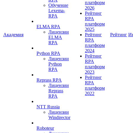
платформ
Обучение
2026
Lexema-
Рейтинг
RPA
RPA
платформ
ELMA RPA
2025
Лицензии
Академия
Рейтинг
Рейтинг
И
ELMA
RPA
RPA
платформ
2024
Python RPA
Рейтинг
Лицензии
RPA
Python
платформ
RPA
2023
Рейтинг
Reprass RPA
RPA
Лицензии
платформ
Reprass
2022
RPA
NTT Russia
Лицензии
Windirector
Roboteur