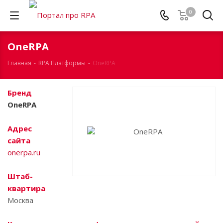
0
OneRPA
Главная
-
RPA Платформы
-
OneRPA
Бренд
OneRPA
Адрес
сайта
onerpa.ru
Штаб-
квартира
Москва