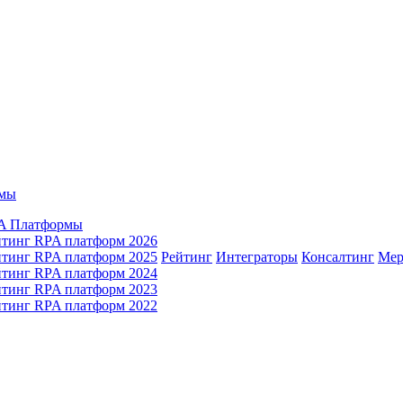
мы
A Платформы
йтинг RPA платформ 2026
йтинг RPA платформ 2025
Рейтинг
Интеграторы
Консалтинг
Mер
йтинг RPA платформ 2024
йтинг RPA платформ 2023
йтинг RPA платформ 2022