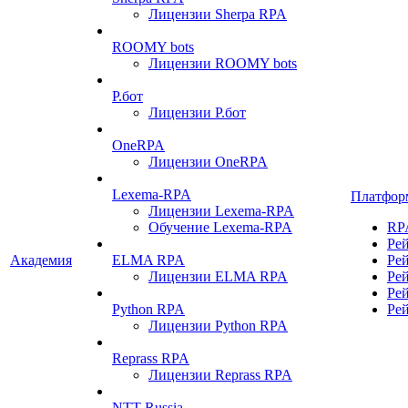
Лицензии Sherpa RPA
ROOMY bots
Лицензии ROOMY bots
Р.бот
Лицензии Р.бот
OneRPA
Лицензии OneRPA
Lexema-RPA
Платфор
Лицензии Lexema-RPA
Обучение Lexema-RPA
RP
Ре
Академия
ELMA RPA
Ре
Лицензии ELMA RPA
Ре
Ре
Python RPA
Ре
Лицензии Python RPA
Reprass RPA
Лицензии Reprass RPA
NTT Russia