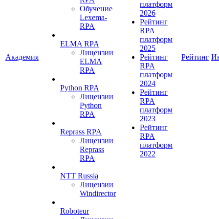
платформ
Обучение
2026
Lexema-
Рейтинг
RPA
RPA
платформ
ELMA RPA
2025
Лицензии
Академия
Рейтинг
Рейтинг
И
ELMA
RPA
RPA
платформ
2024
Python RPA
Рейтинг
Лицензии
RPA
Python
платформ
RPA
2023
Рейтинг
Reprass RPA
RPA
Лицензии
платформ
Reprass
2022
RPA
NTT Russia
Лицензии
Windirector
Roboteur