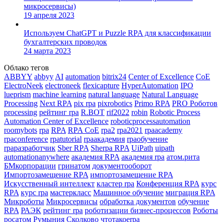
микросервисы)
19 апреля 2023
Используем ChatGPT и Puzzle RPA для классификации
бухгалтерских проводок
24 марта 2023
Облако тегов
ABBYY
abbyy
AI
automation
bitrix24
Center of Excellence
CoE
ElectroNeek
electroneek
flexicapture
HyperAutomation
IPO
lueprism
machine learning
natural language
Natural Language
Processing
Next RPA
pix rpa
pixrobotics
Primo RPA
PRO Роботов
processing
pейтинг rpa
R.BOT
rif2022
robin
Robotic Process
Automation Center of Excellence
roboticprocessautomation
roomybots
rpa
RPA
RPA CoE
rpa2
rpa2021
rpaacademy
rpaconference
rpatutorial
rpaакадемия
rpaобучение
rpaразработчик
Sber RPA
Sherpa RPA
UiPath
uipath
аutomationаnywhere
академия RPA
академия rpa
атом.рита
БМкорпорации
гринатом
документооборот
Импортозамещение RPA
импортозамещение RPA
Искусственный интеллект
кластер rpa
Конференция RPA
курс
RPA
курс rpa
мастеркласс
Машинное обучение
миграция RPA
Микроботы
Микросервисы
обработка документов
обучение
RPA
РАЭК
рейтинг rpa
роботизации бизнес-процессов
Роботы
росатом
Румыния
Сколково
чтотакоеrpa