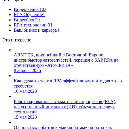
Видео кейсы
103
RPA Обучение
1
Видеоблог
29
RPA технологии
31
Ваш бизнес и карьера
4
Это интересно
ARMTEK, крупнейший в Восточной Европе
дистрибьютор автозапчастей, перешел с SAP RPA на
отечественную «Атом.РИТА»
8 апреля 2026
Как сделать старт в RPA эффективным и что для этого
требуется.
16 мая 2023
Роботизированная автоматизация процессов (RPA),
искусственный интеллект (ИИ), объединение двух
технологий
15 мая 2023
От простых роботов к «микроботам» (роботы как