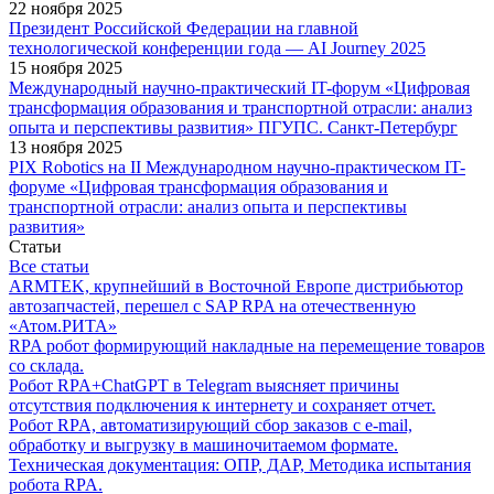
22 ноября 2025
Президент Российской Федерации на главной
технологической конференции года — AI Journey 2025
15 ноября 2025
Международный научно-практический IT-форум «Цифровая
трансформация образования и транспортной отрасли: анализ
опыта и перспективы развития» ПГУПС. Санкт-Петербург
13 ноября 2025
PIX Robotics на II Международном научно-практическом IT-
форуме «Цифровая трансформация образования и
транспортной отрасли: анализ опыта и перспективы
развития»
Статьи
Все статьи
ARMTEK, крупнейший в Восточной Европе дистрибьютор
автозапчастей, перешел с SAP RPA на отечественную
«Атом.РИТА»
RPA робот формирующий накладные на перемещение товаров
со склада.
Робот RPA+ChatGPT в Telegram выясняет причины
отсутствия подключения к интернету и сохраняет отчет.
Робот RPA, автоматизирующий сбор заказов с e-mail,
обработку и выгрузку в машиночитаемом формате.
Техническая документация: ОПР, ДАР, Методика испытания
робота RPA.