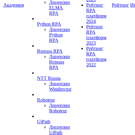
Лицензии
Академия
Рейтинг
Рейтинг
И
ELMA
RPA
RPA
платформ
2024
Python RPA
Рейтинг
Лицензии
RPA
Python
платформ
RPA
2023
Рейтинг
Reprass RPA
RPA
Лицензии
платформ
Reprass
2022
RPA
NTT Russia
Лицензии
Windirector
Roboteur
Лицензии
Roboteur
UiPath
Лицензии
UiPath