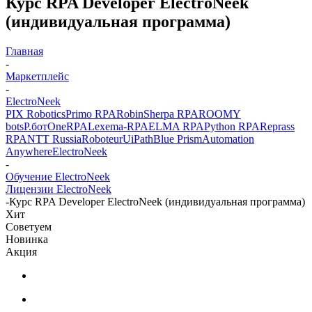
Курс RPA Developer ElectroNeek
(индивидуальная программа)
Главная
-
Маркетплейс
-
ElectroNeek
PIX Robotics
Primo RPA
Robin
Sherpa RPA
ROOMY
bots
Р.бот
OneRPA
Lexema-RPA
ELMA RPA
Python RPA
Reprass
RPA
NTT Russia
Roboteur
UiPath
Blue Prism
Automation
Anywhere
ElectroNeek
-
Обучение ElectroNeek
Лицензии ElectroNeek
-
Курс RPA Developer ElectroNeek (индивидуальная программа)
Хит
Советуем
Новинка
Акция