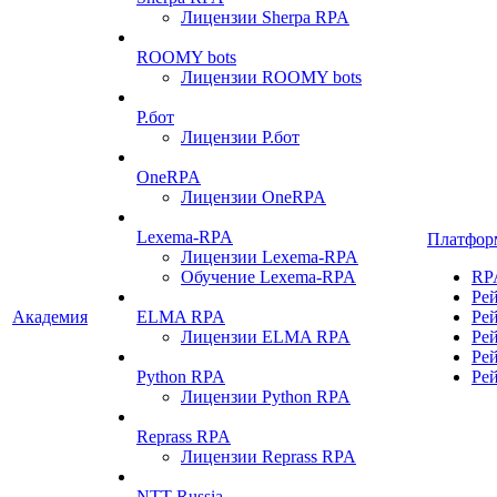
Лицензии Sherpa RPA
ROOMY bots
Лицензии ROOMY bots
Р.бот
Лицензии Р.бот
OneRPA
Лицензии OneRPA
Lexema-RPA
Платфор
Лицензии Lexema-RPA
Обучение Lexema-RPA
RP
Ре
Академия
ELMA RPA
Ре
Лицензии ELMA RPA
Ре
Ре
Python RPA
Ре
Лицензии Python RPA
Reprass RPA
Лицензии Reprass RPA
NTT Russia