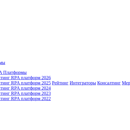
мы
A Платформы
йтинг RPA платформ 2026
йтинг RPA платформ 2025
Рейтинг
Интеграторы
Консалтинг
Mер
йтинг RPA платформ 2024
йтинг RPA платформ 2023
йтинг RPA платформ 2022