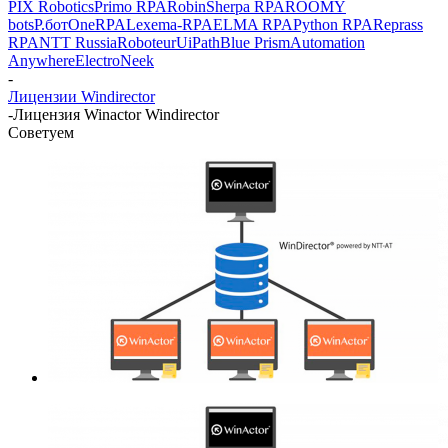
PIX Robotics
Primo RPA
Robin
Sherpa RPA
ROOMY
bots
Р.бот
OneRPA
Lexema-RPA
ELMA RPA
Python RPA
Reprass
RPA
NTT Russia
Roboteur
UiPath
Blue Prism
Automation
Anywhere
ElectroNeek
-
Лицензии Windirector
-
Лицензия Winactor Windirector
Советуем