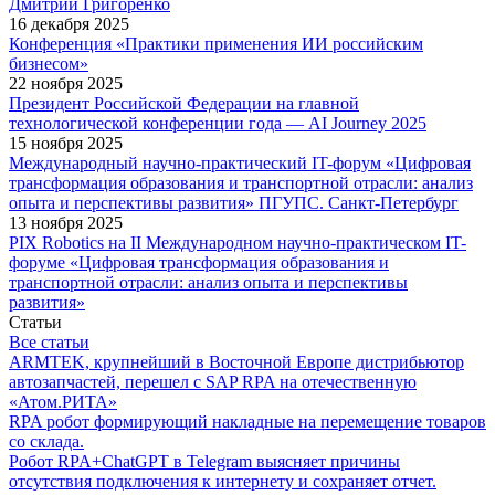
Дмитрий Григоренко
16 декабря 2025
Конференция «Практики применения ИИ российским
бизнесом»
22 ноября 2025
Президент Российской Федерации на главной
технологической конференции года — AI Journey 2025
15 ноября 2025
Международный научно-практический IT-форум «Цифровая
трансформация образования и транспортной отрасли: анализ
опыта и перспективы развития» ПГУПС. Санкт-Петербург
13 ноября 2025
PIX Robotics на II Международном научно-практическом IT-
форуме «Цифровая трансформация образования и
транспортной отрасли: анализ опыта и перспективы
развития»
Статьи
Все статьи
ARMTEK, крупнейший в Восточной Европе дистрибьютор
автозапчастей, перешел с SAP RPA на отечественную
«Атом.РИТА»
RPA робот формирующий накладные на перемещение товаров
со склада.
Робот RPA+ChatGPT в Telegram выясняет причины
отсутствия подключения к интернету и сохраняет отчет.