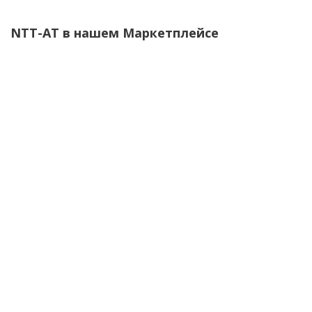
NTT-AT в нашем Маркетплейсе
СОВЕТУЕМ
Лицензия Winactor Full edition
СОВЕТУЕМ