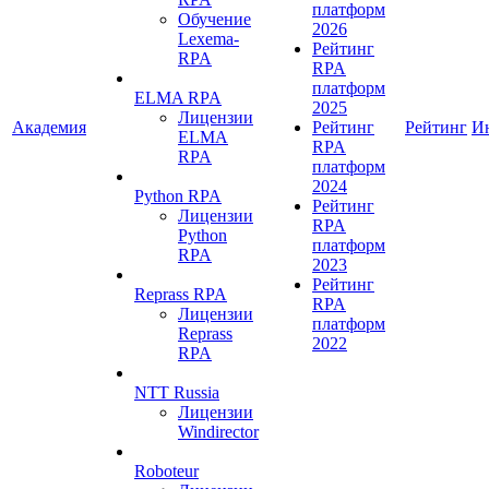
платформ
Обучение
2026
Lexema-
Рейтинг
RPA
RPA
платформ
ELMA RPA
2025
Лицензии
Академия
Рейтинг
Рейтинг
И
ELMA
RPA
RPA
платформ
2024
Python RPA
Рейтинг
Лицензии
RPA
Python
платформ
RPA
2023
Рейтинг
Reprass RPA
RPA
Лицензии
платформ
Reprass
2022
RPA
NTT Russia
Лицензии
Windirector
Roboteur